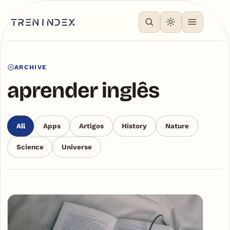
ARCHIVE
aprender inglês
All
Apps
Artigos
History
Nature
Science
Universe
Articles