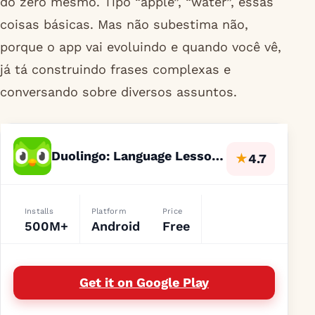
do zero mesmo. Tipo “apple”, “water”, essas
coisas básicas. Mas não subestima não,
porque o app vai evoluindo e quando você vê,
já tá construindo frases complexas e
conversando sobre diversos assuntos.
Duolingo: Language Lessons
★
4.7
Installs
Platform
Price
500M+
Android
Free
Get it on Google Play