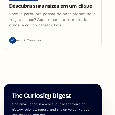
Descubra suas raízes em um clique
Você já parou pra pensar de onde vieram seus
traços físicos? Aquele nariz, o formato dos
olhos, a cor do cabelo? Pois…
AC
André Carvalho
The Curiosity Digest
One email, once in a while: our best stories on
history, science, nature, and the universe. No spam,
unsubscribe anytime.