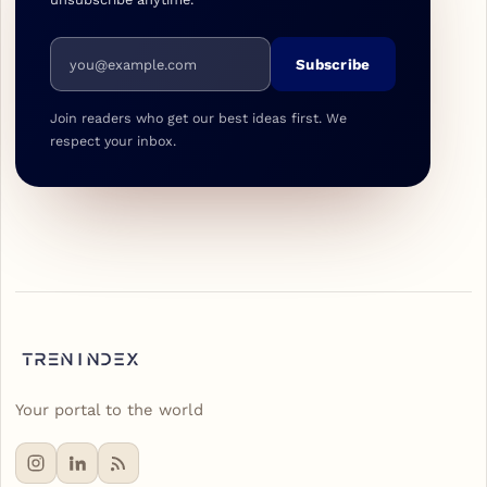
Email address
Subscribe
Join readers who get our best ideas first. We
respect your inbox.
Your portal to the world