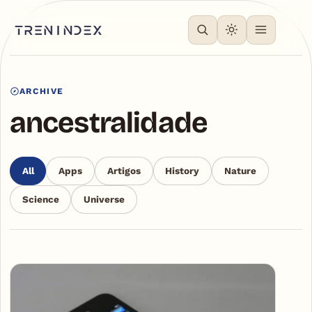
ARCHIVE
ancestralidade
All
Apps
Artigos
History
Nature
Science
Universe
Articles