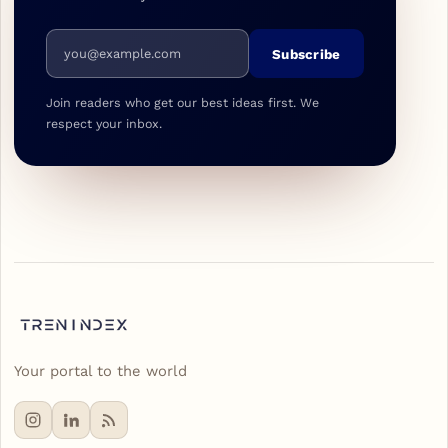
Email address
Subscribe
Join readers who get our best ideas first. We
respect your inbox.
Your portal to the world