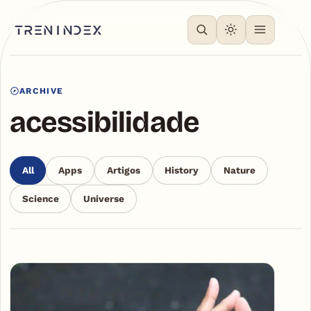
ARCHIVE
acessibilidade
All
Apps
Artigos
History
Nature
Science
Universe
Articles