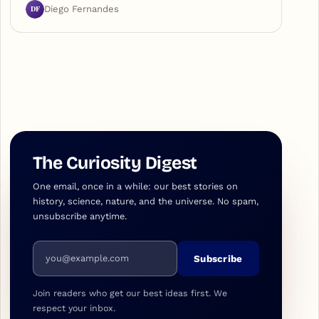
DF
Diego Fernandes
The Curiosity Digest
One email, once in a while: our best stories on
history, science, nature, and the universe. No spam,
unsubscribe anytime.
Email address
Subscribe
Join readers who get our best ideas first. We
respect your inbox.