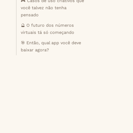
🎮 Casos de uso criativos que
você talvez não tenha
pensado
🔮 O futuro dos números
virtuais tá só começando
🎯 Então, qual app você deve
baixar agora?