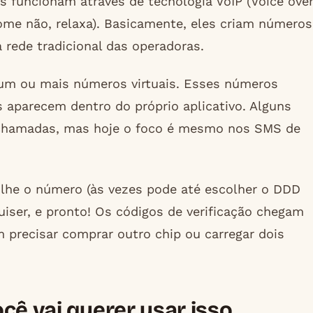
os funcionam através de tecnologia VoIP (Voice ove
ome não, relaxa). Basicamente, eles criam números
 rede tradicional das operadoras.
 um ou mais números virtuais. Esses números
parecem dentro do próprio aplicativo. Alguns
chamadas, mas hoje o foco é mesmo nos SMS de
olhe o número (às vezes pode até escolher o DDD
uiser, e pronto! Os códigos de verificação chegam
m precisar comprar outro chip ou carregar dois
ocê vai querer usar isso