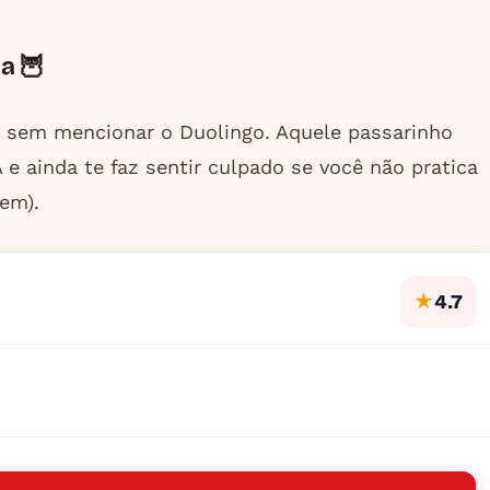
a 🦉
ma sem mencionar o Duolingo. Aquele passarinho
 ainda te faz sentir culpado se você não pratica
gem).
★
4.7