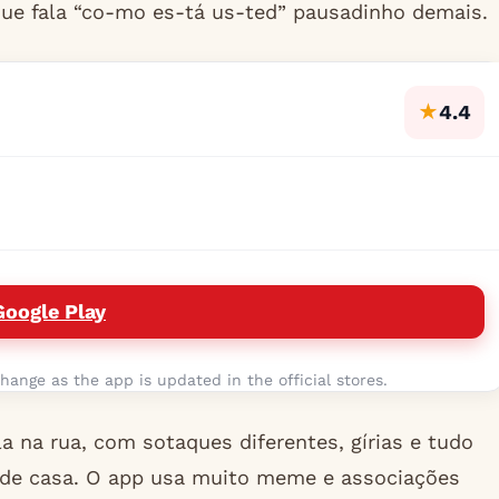
que fala “co-mo es-tá us-ted” pausadinho demais.
★
4.4
Google Play
hange as the app is updated in the official stores.
na rua, com sotaques diferentes, gírias e tudo
ir de casa. O app usa muito meme e associações